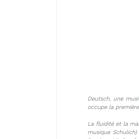
Lara Deutsch
Layale Chaker
Deutsch, une music
occupe la première
La fluidité et la m
musique Schulich) 