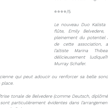
⭐⭐⭐⭐/5
Louise Bessette
Mark Fewer
Marina Thibeault
Le nouveau Duo Kalista (
flûte, Emily Belvedere, 
pleinement du potentiel 
de cette association, a
l’altiste Marina Thibe
délicieusement ludiqueT
Murray Schafer.
ienne qui peut adoucir ou renforcer sa belle sonor
 place. 
aîtrise tonale de Belvedere (comme Deutsch, diplômée
sont particulièrement évidentes dans l’arrangement