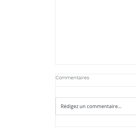
Commentaires
Rédigez un commentaire...
Latitude 45 Arts est fier
d’annoncer la sortie de