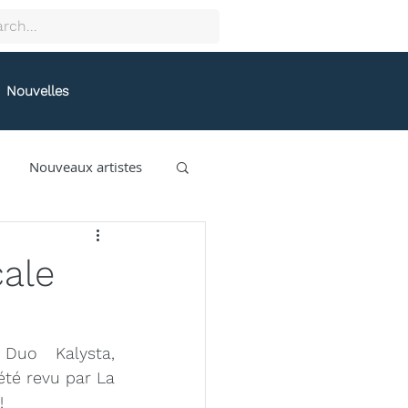
Nouvelles
Nouveaux artistes
collectif9
cale
gston
Grafeneck
 
Duo Kalysta
, 
été revu par 
La 
lle Fung
!