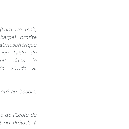
Misceo
Lara Deutsch, 
harpe) profite 
atmosphérique 
vec l’aide de 
ault dans le 
rio 2011de R. 
ité au besoin, 
 de l’École de 
 du Prélude à 