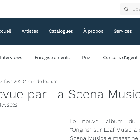
cueil
Artistes
Catalogues
À propos
Services
/Interviews
Enregistrements
Prix
Conseils d'agent
3 févr. 2020
1 min de lecture
Arthur Arnold
Bongani Ndodana-Breen
Brian Current
revue par La Scena Musi
évr. 2022
Eve Egoyan
Forestare
Gabriela Ortiz
Guy Livin
Le nouvel album du
"Origins" sur 
Leaf Music
 a 
ue
Jaap Nico Hamburger
Jacques Kuba Séguin
Jane
Scena Musicale magazine
 