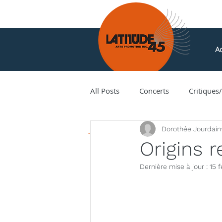
Ac
All Posts
Concerts
Critiques
Nouvelles
Dorothée Jourdain
Amir Amiri
Andy Milne
Origins 
Dernière mise à jour :
15 f
Corey Hamm
Cori Ellison
Hank Knox
Infusion Baroq