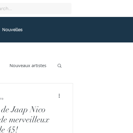
Nouvelles
Nouveaux artistes
collectif9
ure
 de Jaap Nico
gston
Grafeneck
de merveilleux
de 45!