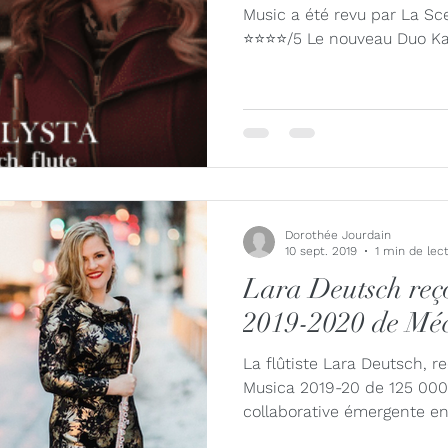
Music a été revu par La Sc
⭐⭐⭐⭐/5 Le nouveau Duo Kali
Dorothée Jourdain
10 sept. 2019
1 min de lec
Lara Deutsch reço
2019-2020 de Mé
La flûtiste Lara Deutsch, r
Musica 2019-20 de 125 000 
collaborative émergente en