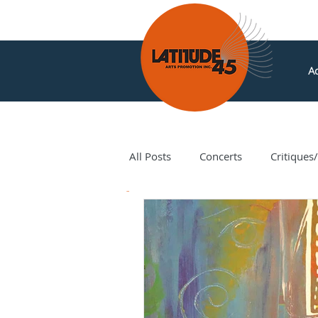
Ac
All Posts
Concerts
Critiques
Nouvelles
Amir Amiri
Andy Milne
Corey Hamm
Cori Ellison