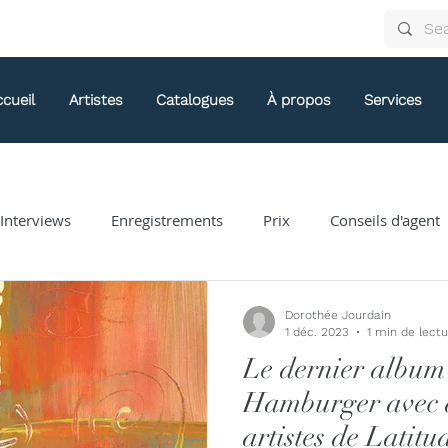
cueil
Artistes
Catalogues
À propos
Services
/Interviews
Enregistrements
Prix
Conseils d'agent
Arthur Arnold
Bongani Ndodana-Breen
Brian Current
Dorothée Jourdain
1 déc. 2023
1 min de lect
Le dernier album
Eve Egoyan
Forestare
Gabriela Ortiz
Guy Livin
Hamburger avec 
artistes de Latitu