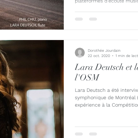
plateformes d'écoute music
Dorothée Jourdain
22 oct. 2020
1 min de lec
Lara Deutsch et l
l'OSM
Lara Deutsch a été intervi
symphonique de Montréal (
expérience à la Compétitio