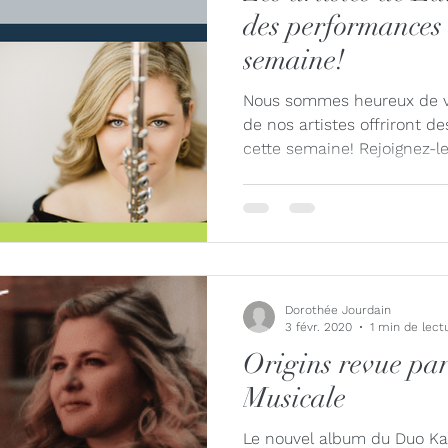
des performances 
semaine!
Nous sommes heureux de v
de nos artistes offriront d
cette semaine! Rejoignez-les
Dorothée Jourdain
3 févr. 2020
1 min de lect
Origins revue pa
Musicale
Le nouvel album du Duo Kaly