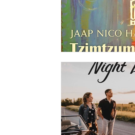
Hank Knox
Infusion Baroq
Lara Deutsch
Layale Chaker