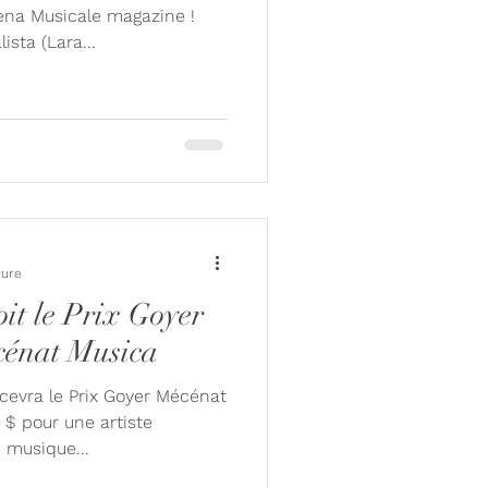
ena Musicale magazine !
sta (Lara...
ture
it le Prix Goyer
cénat Musica
ecevra le Prix Goyer Mécénat
$ pour une artiste
 musique...