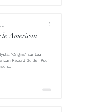
ure
r le American
sta, "Origins" sur Leaf
erican Record Guide ! Pour
rsch...