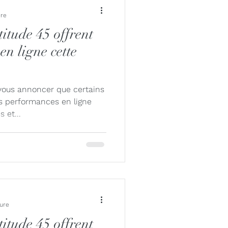
ure
titude 45 offrent
en ligne cette
ous annoncer que certains
es performances en ligne
 et...
ture
titude 45 offrent