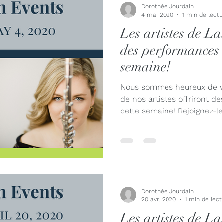
Dorothée Jourdain
4 mai 2020
1 min de lect
Les artistes de La
des performances 
semaine!
Nous sommes heureux de v
de nos artistes offriront d
cette semaine! Rejoignez-les
Dorothée Jourdain
20 avr. 2020
1 min de lec
Les artistes de La