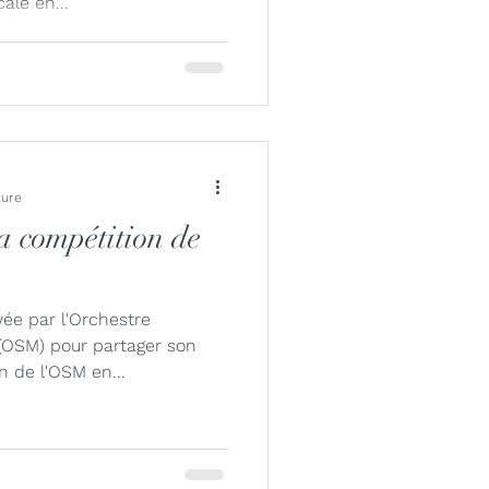
ale en...
ture
a compétition de
wée par l'Orchestre
OSM) pour partager son
n de l'OSM en...