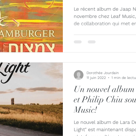
ue
Jaap Nico Hamburger
Jacques Kuba Séguin
Jane
Le récent album de Jaap N
novembre chez Leaf Music, 
de collaboration qui met en 
Louise Bessette
Mark Fewer
Marina Thibeault
Dorothée Jourdain
11 juin 2022
1 min de lect
Un nouvel album
et Philip Chiu sou
Music!
Le nouvel album de Lara De
Light" est maintenant dispo