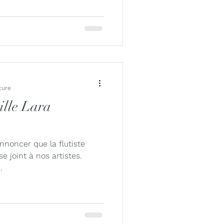
ture
ille Lara
annoncer que la flutiste
 joint à nos artistes.
.