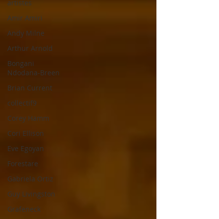
artistes
Amir Amiri
Andy Milne
Arthur Arnold
Bongani
Ndodana-Breen
Brian Current
collectif9
Corey Hamm
Cori Ellison
Eve Egoyan
Forestare
Gabriela Ortiz
Guy Livingston
Grafeneck