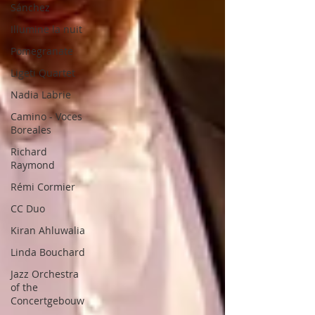
Sánchez
Illumine la nuit
Pomegranate
Ligeti Quartet
Nadia Labrie
Camino - Voces
Boreales
Richard
Raymond
Rémi Cormier
CC Duo
Kiran Ahluwalia
Linda Bouchard
Jazz Orchestra
of the
Concertgebouw