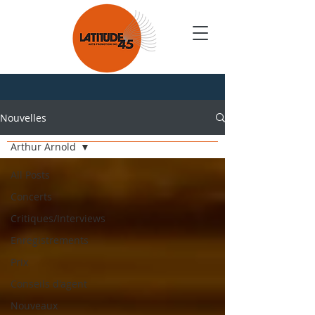
Nouvelles
Nouvelles
Arthur Arnold
All Posts
Concerts
Critiques/Interviews
Enregistrements
Prix
Conseils d'agent
Nouveaux