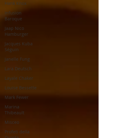
Hank Knox
Infusion
Baroque
Jaap Nico
Hamburger
Jacques Kuba
Séguin
Janelle Fung
Lara Deutsch
Layale Chaker
Louise Bessette
Mark Fewer
Marina
Thibeault
Misceo
Profeti della
Quinta