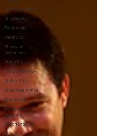
Simon Bertrand
Stick&Bow
Tafelmusik
Tambuco
Thorwald
Jørgensen
Video Phase
Yegor Dyachkov
Zodiac Trio
Ensemble Kimya
Ménestrel
A Day with
Suzanne
Arborientation
Moisés P.