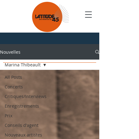
Nouvelles
Nouvelles
Marina Thibeault
All Posts
Concerts
Critiques/Interviews
Enregistrements
Prix
Conseils d'agent
Nouveaux artistes