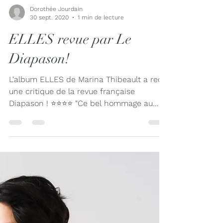
Dorothée Jourdain
30 sept. 2020
1 min de lecture
ELLES revue par Le
Diapason!
L'album ELLES de Marina Thibeault a reçu
une critique de la revue française
Diapason ! ⭐⭐⭐⭐ "Ce bel hommage au
féminin permet enfin de...