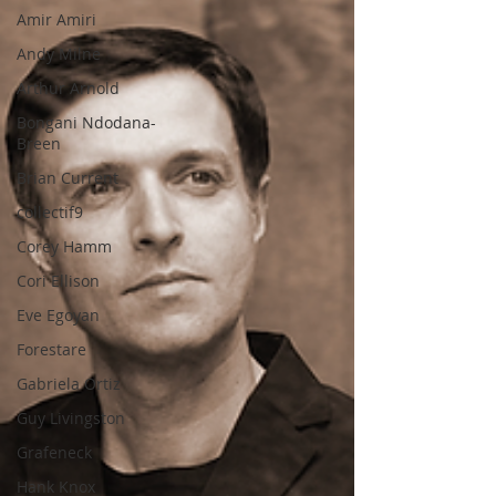
Amir Amiri
Andy Milne
Arthur Arnold
Bongani Ndodana-
Breen
Brian Current
collectif9
Corey Hamm
Cori Ellison
Eve Egoyan
Forestare
Gabriela Ortiz
Guy Livingston
Grafeneck
Hank Knox