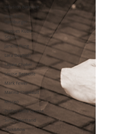
Infusion Baroque
Jaap Nico
Hamburger
Jacques Kuba
Séguin
Janelle Fung
Lara Deutsch
Layale Chaker
Louise Bessette
Mark Fewer
Marina Thibeault
Misceo
Profeti della Quinta
Simon Bertrand
Stick&Bow