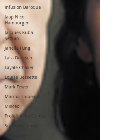
Infusion Baroque
Jaap Nico
Hamburger
Jacques Kuba
Séguin
Janelle Fung
Lara Deutsch
Layale Chaker
Louise Bessette
Mark Fewer
Marina Thibeault
Misceo
Profeti della Quinta
Simon Bertrand
Stick&Bow