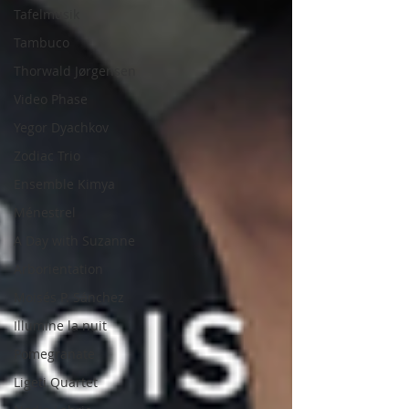
Tafelmusik
Tambuco
Thorwald Jørgensen
Video Phase
Yegor Dyachkov
Zodiac Trio
Ensemble Kimya
Ménestrel
A Day with Suzanne
Arborientation
Moisés P. Sánchez
Illumine la nuit
Pomegranate
Ligeti Quartet