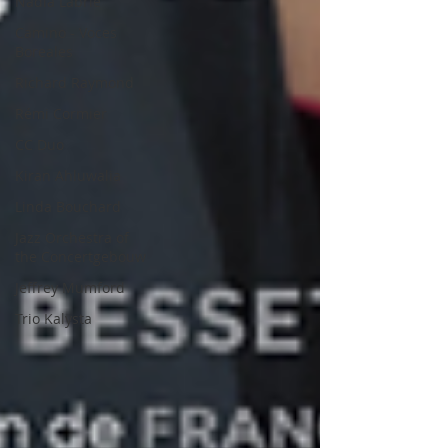
Nadia Labrie
Camino - Voces
Boreales
Richard Raymond
Rémi Cormier
CC Duo
Kiran Ahluwalia
Linda Bouchard
Jazz Orchestra of
the Concertgebouw
Jeffrey Mumford
Trio Kalysta