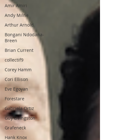
Amir Amiri
Andy Milne
Arthur Arnold
Bongani Ndodana-
Breen
Brian Current
collectif9
Corey Hamm
Cori Ellison
Eve Egoyan
Forestare
Gabriela Ortiz
Guy Livingston
Grafeneck
Hank Knox