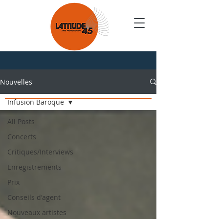
Nouvelles
Nouvelles
Infusion Baroque
All Posts
Concerts
Critiques/Interviews
Enregistrements
Prix
Conseils d'agent
Nouveaux artistes