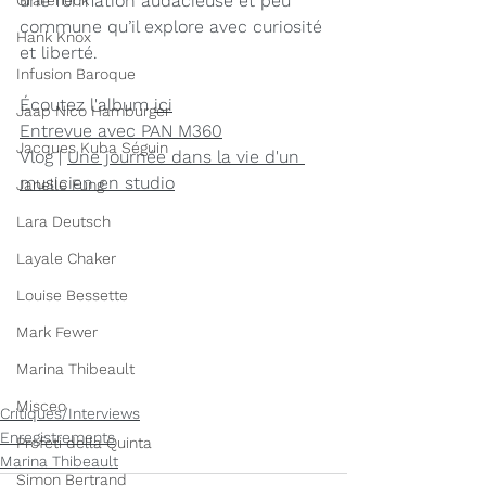
une formation audacieuse et peu 
Grafeneck
commune qu’il explore avec curiosité 
Hank Knox
et liberté.
Infusion Baroque
Écoutez l'album 
ici
Jaap Nico Hamburger
Entrevue avec PAN M360
Jacques Kuba Séguin
Vlog | 
Une journée dans la vie d'un 
musicien en studio
Janelle Fung
Lara Deutsch
Layale Chaker
Louise Bessette
Mark Fewer
Marina Thibeault
Misceo
Critiques/Interviews
Enregistrements
Profeti della Quinta
Marina Thibeault
Simon Bertrand