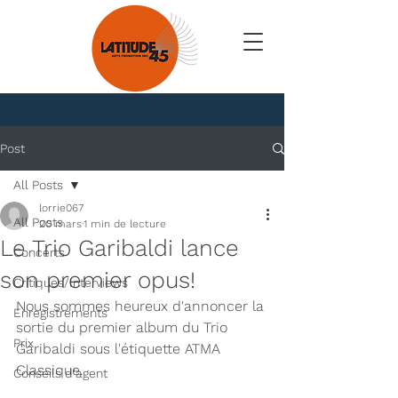
Nouvelles
Post
All Posts
lorrie067
All Posts
20 mars
1 min de lecture
Le Trio Garibaldi lance
Concerts
son premier opus!
Critiques/Interviews
Nous sommes heureux d'annoncer la 
Enregistrements
sortie du premier album du Trio 
Prix
Garibaldi sous l'étiquette ATMA 
Classique.
Conseils d'agent