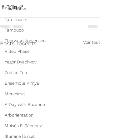
Stick&Bow
Tafelmusik
Tambuco
Thorwald Jørgensen
Voir tout
Posts récents
Video Phase
Yegor Dyachkov
Zodiac Trio
Ensemble Kimya
Ménestrel
A Day with Suzanne
Arborientation
Moisés P. Sánchez
Illumine la nuit