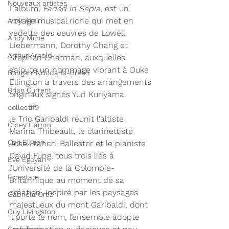
Nouveaux artistes
L'album, 
Faded in Sepia
, est un 
voyage musical riche qui met en 
Amir Amiri
vedette des oeuvres de Lowell 
Andy Milne
Liebermann, Dorothy Chang et 
Arthur Arnold
Stephen Chatman, auxquelles 
s’ajoute un hommage vibrant à Duke 
Bongani Ndodana-Breen
Ellington à travers des arrangements 
Brian Current
originaux signés Yuri Kuriyama.
collectif9
le Trio Garibaldi réunit l'altiste 
Corey Hamm
Marina Thibeault, le clarinettiste 
Cori Ellison
Jose Franch-Ballester et le pianiste 
David Fung, tous trois liés à 
Eve Egoyan
l’Université de la Colombie-
Forestare
Britannique au moment de sa 
création. Inspiré par les paysages 
Gabriela Ortiz
majestueux du mont Garibaldi, dont 
Guy Livingston
il porte le nom, l’ensemble adopte 