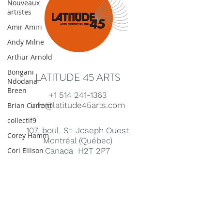
Nouveaux
artistes
Amir Amiri
Andy Milne
Arthur Arnold
Bongani
LATITUDE 45 ARTS
Ndodana-
Breen
+1 514 241-1363
info@latitude45arts.com
Brian Current
collectif9
107, boul. St-Joseph Ouest
Corey Hamm
Montréal (Québec)
Cori Ellison
Canada H2T 2P7
Eve Egoyan
Merci à nos partenaires :
Forestare
Gabriela Ortiz
Guy