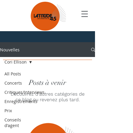
Nouvelles
Nouvelles
Cori Ellison
All Posts
Posts à venir
Concerts
Critiques/Interviews
Découvrez d'autres catégories de
ce blog ou revenez plus tard.
Enregistrements
Prix
Conseils
d'agent