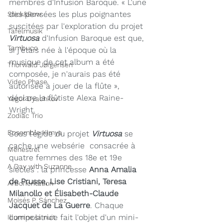
membres d'Infusion Baroque. « L'une 
des pensées les plus poignantes 
Stick&Bow
suscitées par l'exploration du projet 
Tafelmusik
Virtuosa
 d'Infusion Baroque est que, 
Tambuco
si j'étais née à l'époque où la 
musique de cet album a été 
Thorwald Jørgensen
composée, je n'aurais pas été 
Video Phase
autorisée à jouer de la flûte », 
déclare la flûtiste Alexa Raine-
Yegor Dyachkov
Wright. 
Zodiac Trio
Ensemble Kimya
Sous l'égide du projet 
Virtuosa
 se 
cache une websérie  consacrée à 
Ménestrel
quatre femmes des 18e et 19e 
A Day with Suzanne
siècles : la princesse 
Anna Amalia 
de Prusse, Lise Cristiani, Teresa 
Arborientation
Milanollo et Élisabeth-Claude 
Moisés P. Sánchez
Jacquet de La Guerre
. Chaque 
compositrice fait l'objet d'un mini-
Illumine la nuit