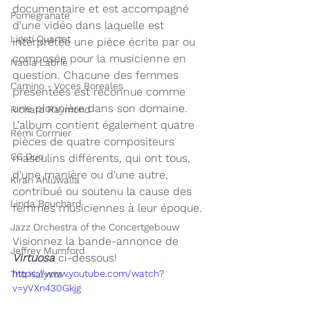
documentaire et est accompagné 
Pomegranate
d'une vidéo dans laquelle est 
Ligeti Quartet
interprétée une pièce écrite par ou 
composée pour la musicienne en 
Nadia Labrie
question. Chacune des femmes 
Camino - Voces Boreales
présentées est reconnue comme 
une pionnière dans son domaine. 
Richard Raymond
L'album contient également quatre 
Rémi Cormier
pièces de quatre compositeurs 
CC Duo
masculins différents, qui ont tous, 
d'une manière ou d'une autre, 
Kiran Ahluwalia
contribué ou soutenu la cause des 
Linda Bouchard
femmes musiciennes à leur époque. 
Jazz Orchestra of the Concertgebouw
Visionnez la bande-annonce de 
Jeffrey Mumford
Virtuosa
 ci-dessous!
https://www.youtube.com/watch?
Trio Kalysta
v=yVXn430Gkjg