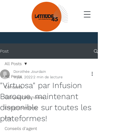
Nouvelles
Post
All Posts
Dorothée Jourdain
All Posts
11 juil. 2022
2 min de lecture
"Virtuosa" par Infusion
Concerts
Baroque, maintenant
Critiques/Interviews
disponible sur toutes les
Enregistrements
plateformes!
Prix
Conseils d'agent