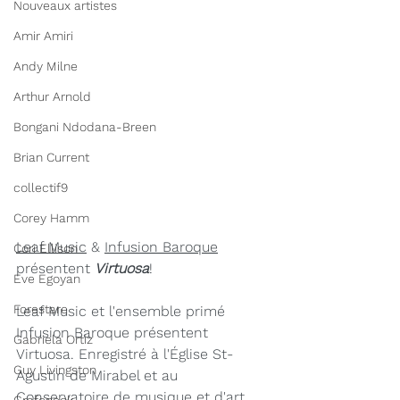
Nouveaux artistes
Amir Amiri
Andy Milne
Arthur Arnold
Bongani Ndodana-Breen
Brian Current
collectif9
Corey Hamm
Leaf Music
 & 
Infusion Baroque
Cori Ellison
présentent 
Virtuosa
!
Eve Egoyan
Forestare
Leaf Music et l'ensemble primé 
Infusion Baroque présentent 
Gabriela Ortiz
Virtuosa. Enregistré à l'Église St-
Guy Livingston
Agustin de Mirabel et au 
Conservatoire de musique et d'art 