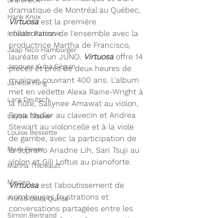
Grafeneck
dramatique de Montréal au Québec, 
Hank Knox
Virtuosa
 est la première 
collaboration de l'ensemble avec la 
Infusion Baroque
productrice Martha de Francisco, 
Jaap Nico Hamburger
lauréate d'un JUNO. 
Virtuosa
 offre 14 
Jacques Kuba Séguin
pièces et près de deux heures de 
musique couvrant 400 ans. L'album 
Janelle Fung
met en vedette Alexa Raine-Wright à 
Lara Deutsch
la flûte, Sallynee Amawat au violon, 
Rona Nadler au clavecin et Andrea 
Layale Chaker
Stewart au violoncelle et à la viole 
Louise Bessette
de gambe, avec la participation de 
Mark Fewer
la soprano Ariadne Lih, Sari Tsuji au 
violon et Gili Loftus au pianoforte.
Marina Thibeault
Misceo
Virtuosa
 est l'aboutissement de 
nombreuses frustrations et 
Profeti della Quinta
conversations partagées entre les 
Simon Bertrand