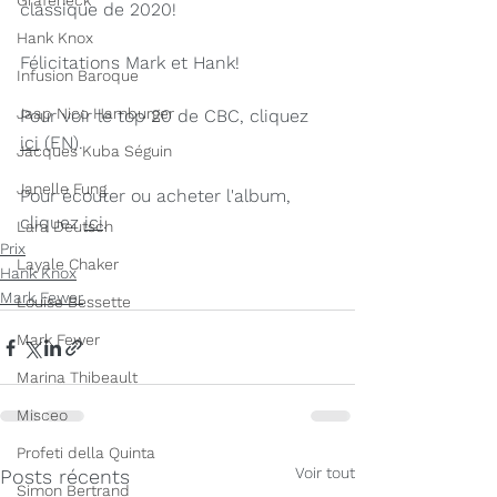
Grafeneck
classique de 2020! 
Hank Knox
Félicitations Mark et Hank! 
Infusion Baroque
Jaap Nico Hamburger
Pour voir le top 20 de CBC, cliquez 
ici
 (EN). 
Jacques Kuba Séguin
Janelle Fung
Pour écouter ou acheter l'album, 
cliquez 
ici
. 
Lara Deutsch
Prix
Layale Chaker
Hank Knox
Mark Fewer
Louise Bessette
Mark Fewer
Marina Thibeault
Misceo
Profeti della Quinta
Voir tout
Posts récents
Simon Bertrand