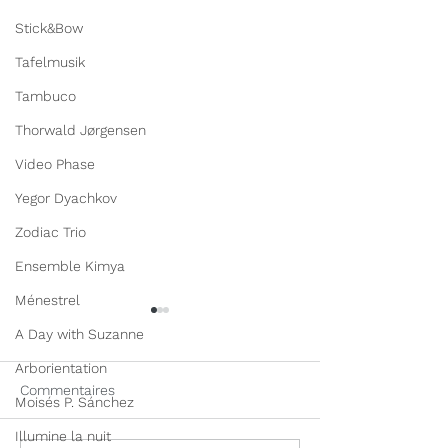
Stick&Bow
Tafelmusik
Tambuco
Thorwald Jørgensen
Video Phase
Yegor Dyachkov
Zodiac Trio
Ensemble Kimya
Ménestrel
A Day with Suzanne
Arborientation
Commentaires
Moisés P. Sánchez
Illumine la nuit