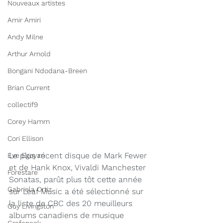
Nouveaux artistes
Amir Amiri
Andy Milne
Arthur Arnold
Bongani Ndodana-Breen
Brian Current
collectif9
Corey Hamm
Cori Ellison
Le plus récent disque de Mark Fewer 
Eve Egoyan
et de Hank Knox, Vivaldi Manchester 
Forestare
Sonatas, parût plus tôt cette année 
Gabriela Ortiz
sur Leaf Music a été sélectionné sur 
la liste de CBC des 20 meuilleurs 
Guy Livingston
albums canadiens de musique 