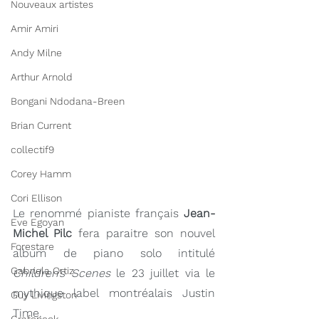
Nouveaux artistes
Amir Amiri
Andy Milne
Arthur Arnold
Bongani Ndodana-Breen
Brian Current
collectif9
Corey Hamm
Cori Ellison
Le renommé pianiste français 
Jean-
Eve Egoyan
Michel Pilc
 fera paraitre son nouvel 
Forestare
album de piano solo intitulé 
Gabriela Ortiz
Children’s Scenes
 le 23 juillet via le 
mythique label montréalais Justin 
Guy Livingston
Time.