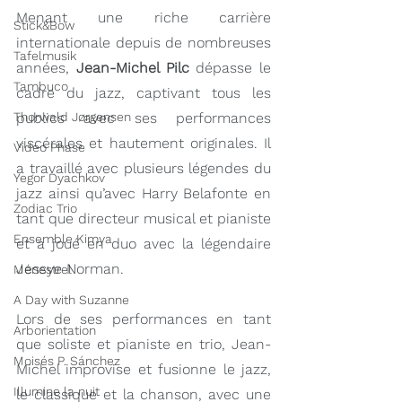
Menant une riche carrière 
Stick&Bow
internationale depuis de nombreuses 
Tafelmusik
années, 
Jean-Michel Pilc
 dépasse le 
Tambuco
cadre du jazz, captivant tous les 
Thorwald Jørgensen
publics avec ses performances 
viscérales et hautement originales. Il 
Video Phase
a travaillé avec plusieurs légendes du 
Yegor Dyachkov
jazz ainsi qu’avec Harry Belafonte en 
Zodiac Trio
tant que directeur musical et pianiste 
Ensemble Kimya
et a joué en duo avec la légendaire 
Jessye Norman.
Ménestrel
A Day with Suzanne
Lors de ses performances en tant 
Arborientation
que soliste et pianiste en trio, Jean-
Moisés P. Sánchez
Michel improvise et fusionne le jazz, 
Illumine la nuit
le classique et la chanson, avec une 