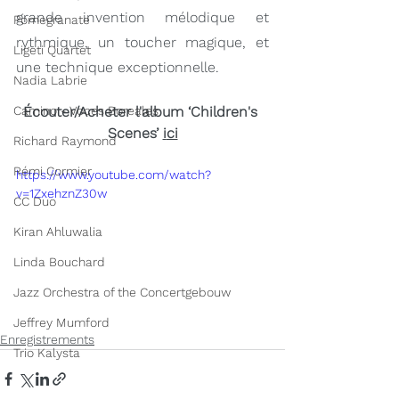
grande invention mélodique et 
Pomegranate
rythmique, un toucher magique, et 
Ligeti Quartet
une technique exceptionnelle.
Nadia Labrie
Camino - Voces Boreales
Écouter/Acheter l'album ‘Children's 
Scenes’ 
i
ci
Richard Raymond
Rémi Cormier
https://www.youtube.com/watch?
v=1ZxehznZ30w
CC Duo
Kiran Ahluwalia
Linda Bouchard
Jazz Orchestra of the Concertgebouw
Jeffrey Mumford
Enregistrements
Trio Kalysta