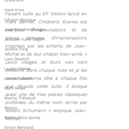
Grafeneck
Hank Knox
Faisant suite au EP 
Visions 
lancé en 
Infusion Baroque
mars dernier, 
Children’s Scenes
 est 
Jaap Nico Hamburger
composé d’improvisations et de 
pièces dérivées d’improvisations 
Jacques Kuba Séguin
inspirées par les enfants de Jean-
Janelle Fung
Michel et de leur chaton bien-aimé. « 
Lara Deutsch
Leurs visages et leurs voix sont 
Layale Chaker
présents dans chaque note et je les 
revois dans ma tête à chaque fois 
Louise Bessette
que j’écoute cette suite. Il évoque 
Mark Fewer
aussi une de mes pièces classiques 
Marina Thibeault
préférées du même nom, écrite par 
Misceo
Robert Schumann
 » explique Jean-
Profeti della Quinta
Michel.
Simon Bertrand