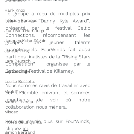
Grafeneck
Hank Knox
Le groupe a reçu de multiples prix 
Infusion Baroque
tels que le ‟Danny Kyle Award″, 
présenté par le festival Celtic 
Jaap Nico Hamburger
Connections, récompensant les 
Jacques Kuba Séguin
groupes de jeunes talents 
exceptionnels. FourWinds fait aussi 
Janelle Fung
parti des finalistes de la ‟Rising Stars 
Lara Deutsch
Competition″  organisée par le 
Gathering Festival de Killarney. 
Layale Chaker
Louise Bessette
Nous sommes ravis de travailler avec 
Mark Fewer
cet ensemble enivrant et sommes 
impatients de voir où notre 
Marina Thibeault
collaboration nous mènera.
Misceo
Pour en savoir plus sur FourWinds, 
Profeti della Quinta
cliquez 
ici
.
Simon Bertrand