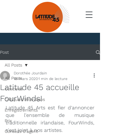
Nouvelles
Post
All Posts
Dorothée Jourdain
All Posts
18 mars 2020
1 min de lecture
Latitude 45 accueille
Concerts
FourWinds!
Critiques/Interviews
Latitude 45 Arts est fier d'annoncer 
Enregistrements
que l'ensemble de musique 
Prix
traditionnelle irlandaise, FourWinds, 
s'est joint à nos artistes.
Conseils d'agent