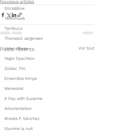
Nouveaux artistes
Stick&Bow
Tafelmusik
Tambuco
Thorwald Jørgensen
Voir tout
Video Phase
Posts récents
Yegor Dyachkov
Zodiac Trio
Ensemble Kimya
Ménestrel
A Day with Suzanne
Arborientation
Moisés P. Sánchez
Illumine la nuit