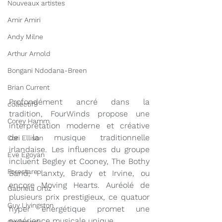
Nouveaux artistes
Amir Amiri
Andy Milne
Arthur Arnold
Bongani Ndodana-Breen
Brian Current
Profondément ancré dans la 
collectif9
tradition, FourWinds propose une 
Corey Hamm
interprétation moderne et créative 
de la musique traditionnelle 
Cori Ellison
irlandaise. Les influences du groupe 
Eve Egoyan
incluent Begley et Cooney, The Bothy 
Forestare
Band, Planxty, Brady et Irvine, ou 
encore Moving Hearts. Auréolé de 
Gabriela Ortiz
plusieurs prix prestigieux, ce quatuor 
Guy Livingston
hyper énergétique promet une 
expérience musicale unique.