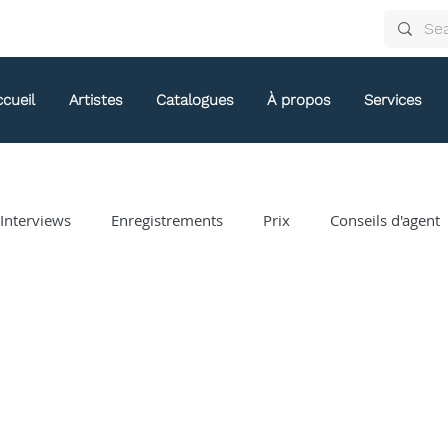
cueil
Artistes
Catalogues
À propos
Services
/Interviews
Enregistrements
Prix
Conseils d'agent
Arthur Arnold
Bongani Ndodana-Breen
Brian Current
Eve Egoyan
Forestare
Gabriela Ortiz
Guy Livin