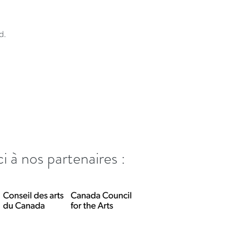
lle Fung
d.
Misceo
i à nos partenaires :