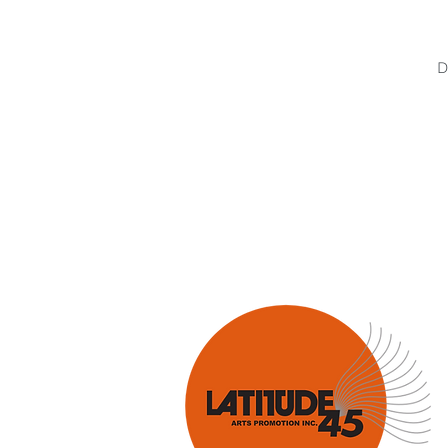
Hank Knox
Infusion Baroq
D
Lara Deutsch
Layale Chaker