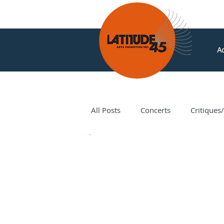
Ac
All Posts
Concerts
Critiques
Nouvelles
Amir Amiri
Andy Milne
Corey Hamm
Cori Ellison