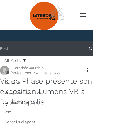
Nouvelles
Post
All Posts
Dorothée Jourdain
All Posts
7 sept. 2018
2 min de lecture
Video Phase présente son
Concerts
exposition Lumens VR à
Critiques/Interviews
Rythmopolis
Enregistrements
Prix
Conseils d'agent