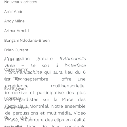
Nouveaux artistes
Amir Amiri
Andy Milne
Arthur Arnold
Bongani Ndodana-Breen
Brian Current
L'exposition gratuite 
Rythmopolis 
collectif9
Area – Le son à l'interface 
Corey Hamm
Homme/Machine 
qui aura lieu du 6 
au 8 septembre , offre une 
Cori Ellison
expérience multisensorielle, 
Eve Egoyan
immersive et participative des plus 
Forestare
avant-gardistes sur la Place des 
Festivals à Montréal. Notre ensemble 
Gabriela Ortiz
de percussions et multimédia, Video 
Guy Livingston
Phase, présentera des clips en réalité 
virtuelle tirés de leur spectacle 