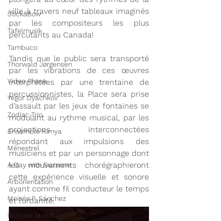
ville à travers neuf tableaux imaginés 
Stick&Bow
par les compositeurs les plus 
Tafelmusik
percutants au Canada!
Tambuco
Tandis que le public sera transporté 
Thorwald Jørgensen
par les vibrations de ces œuvres 
Video Phase
interprétées par une trentaine de 
percussionnistes, la Place sera prise 
Yegor Dyachkov
d’assault par les jeux de fontaines se 
Zodiac Trio
modulant au rythme musical, par les 
projections interconnectées 
Ensemble Kimya
répondant aux impulsions des 
Ménestrel
musiciens et par un personnage dont 
les mouvements chorégraphieront 
A Day with Suzanne
cette expérience visuelle et sonore 
Arborientation
ayant comme fil conducteur le temps 
Moisés P. Sánchez
et l’urbanité.
Illumine la nuit