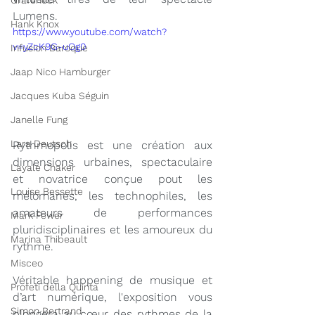
Grafeneck
Lumens.
Hank Knox
https://www.youtube.com/watch?
v=yZcK9G-uOg0
Infusion Baroque
Jaap Nico Hamburger
Jacques Kuba Séguin
Janelle Fung
Lara Deutsch
Rythmopolis est une création aux 
dimensions urbaines, spectaculaire 
Layale Chaker
et novatrice conçue pout les 
Louise Bessette
mélomanes, les technophiles, les 
amateurs de performances 
Mark Fewer
pluridisciplinaires et les amoureux du 
Marina Thibeault
rythme.
Misceo
Véritable happening de musique et 
Profeti della Quinta
d’art numérique, l'exposition vous 
Simon Bertrand
plongera au cœur des rythmes de la 