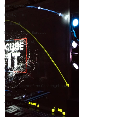
Pomegranate
Ligeti Quartet
Nadia Labrie
Camino - Voces Boreales
Richard Raymond
Rémi Cormier
CC Duo
Kiran Ahluwalia
Linda Bouchard
Jazz Orchestra of the Concertgebouw
Jeffrey Mumford
Trio Kalysta