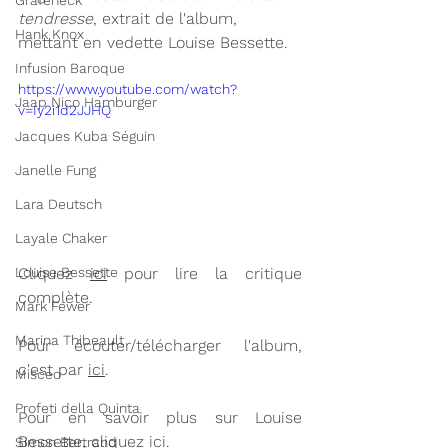
Grafeneck
tendresse
, extrait de l'album, 
Hank Knox
mettant en vedette Louise Bessette.
Infusion Baroque
https://www.youtube.com/watch?
Jaap Nico Hamburger
v=Iy2i1d2JJHQ
Jacques Kuba Séguin
Janelle Fung
Lara Deutsch
Layale Chaker
Louise Bessette
Cliquez 
ici
 pour lire la critique 
complète. 
Mark Fewer
Marina Thibeault
Pour écouter/télécharger l'album, 
c'est par 
ici
.
Misceo
Profeti della Quinta
Pour en savoir plus sur Louise 
Bessette, cliquez 
ici
.
Simon Bertrand