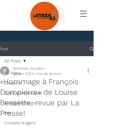
Nouvelles
Post
All Posts
Dorothée Jourdain
All Posts
28 juin 2023
1 min de lecture
«Hommage à François
Concerts
Dompierre» de Louise
Critiques/Interviews
Bessette, revue par La
Enregistrements
Presse!
Prix
Conseils d'agent