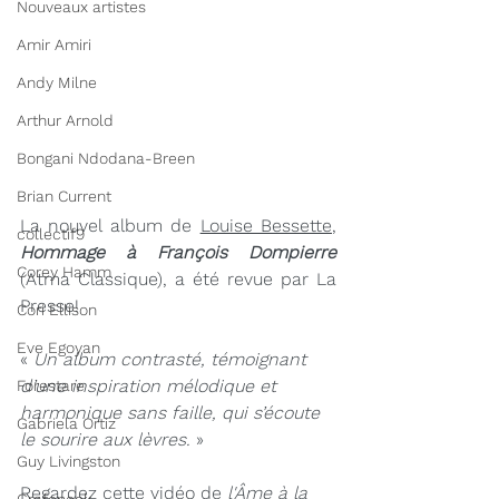
Nouveaux artistes
Amir Amiri
Andy Milne
Arthur Arnold
Bongani Ndodana-Breen
Brian Current
La nouvel album de 
Louise Bessette
, 
collectif9
Hommage à François Dompierre 
Corey Hamm
(Atma Classique), a été revue par La 
Presse!
Cori Ellison
Eve Egoyan
« 
Un album contrasté, témoignant 
d’une inspiration mélodique et 
Forestare
harmonique sans faille, qui s’écoute 
Gabriela Ortiz
le sourire aux lèvres.
 »
Guy Livingston
Regardez cette vidéo de 
l'Âme à la 