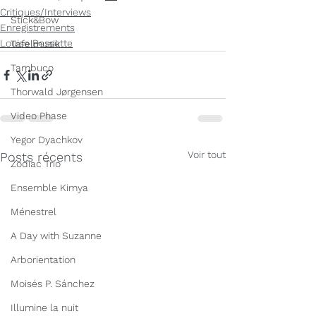
Critiques/Interviews
Stick&Bow
Enregistrements
Louise Bessette
Tafelmusik
Tambuco
Thorwald Jørgensen
Video Phase
Yegor Dyachkov
Voir tout
Posts récents
Zodiac Trio
Ensemble Kimya
Ménestrel
A Day with Suzanne
Arborientation
Moisés P. Sánchez
Illumine la nuit