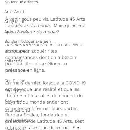
Nouveaux artistes
Amir Amiri
À venir sous peu via Latitude 45 Arts 
Andy Milne
: 
accelerando.media
.  Mais qu'est-ce 
Arthur Arnold
que 
accelerando.media
?
Bongani Ndodana-Breen
accelerando.media
 est un site Web 
conçu pour acquérir les 
Brian Current
connaissances dont on a besoin 
collectif9
pour faciliter et améliorer sa 
présence en ligne.
Corey Hamm
Cori Ellison
En mars dernier, lorsque la COVID-19 
est devenue une réalité et que les 
Eve Egoyan
théâtres et les salles de concert du 
Forestare
pays et du monde entier ont 
commencé à fermer leurs portes, 
Gabriela Ortiz
Barbara Scales, fondatrice et 
Guy Livingston
présidente de Latitude 45 Arts, s’est 
retrouvée face à un dilemme.  Ses 