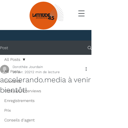
Nouvelles
Post
All Posts
Dorothée Jourdain
All Posts
30 avr. 2021
2 min de lecture
accelerando.media à venir
Concerts
bientôt!
Critiques/Interviews
Enregistrements
Prix
Conseils d'agent