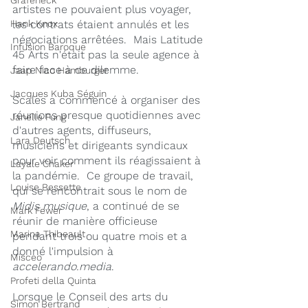
Grafeneck
artistes ne pouvaient plus voyager, 
Hank Knox
les contrats étaient annulés et les 
négociations arrêtées.  Mais Latitude 
Infusion Baroque
45 Arts n'était pas la seule agence à 
faire face à ce dilemme.
Jaap Nico Hamburger
Jacques Kuba Séguin
Scales a commencé à organiser des 
réunions presque quotidiennes avec 
Janelle Fung
d'autres agents, diffuseurs, 
Lara Deutsch
musiciens et dirigeants syndicaux 
pour voir comment ils réagissaient à 
Layale Chaker
la pandémie.  Ce groupe de travail, 
Louise Bessette
qui se rencontrait sous le nom de 
Midis musique
, a continué de se 
Mark Fewer
réunir de manière officieuse 
Marina Thibeault
pendant trois ou quatre mois et a 
donné l'impulsion à 
Misceo
accelerando.media
.
Profeti della Quinta
Lorsque le Conseil des arts du 
Simon Bertrand