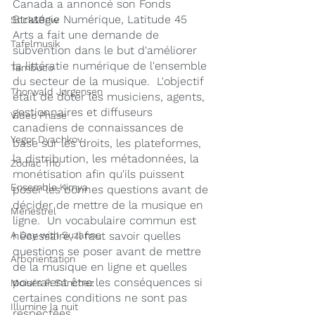
Canada a annoncé son Fonds 
Stratégie Numérique, Latitude 45 
Stick&Bow
Arts a fait une demande de 
Tafelmusik
subvention dans le but d'améliorer 
la littératie numérique de l'ensemble 
Tambuco
du secteur de la musique.  L'objectif 
Thorwald Jørgensen
était de doter les musiciens, agents, 
gestionnaires et diffuseurs 
Video Phase
canadiens de connaissances de 
Yegor Dyachkov
base sur les droits, les plateformes, 
la distribution, les métadonnées, la 
Zodiac Trio
monétisation afin qu'ils puissent 
Ensemble Kimya
poser les bonnes questions avant de 
décider de mettre de la musique en 
Ménestrel
ligne.  Un vocabulaire commun est 
A Day with Suzanne
nécessaire, il faut savoir quelles 
questions se poser avant de mettre 
Arborientation
de la musique en ligne et quelles 
pourraient être les conséquences si 
Moisés P. Sánchez
certaines conditions ne sont pas 
Illumine la nuit
respectées.