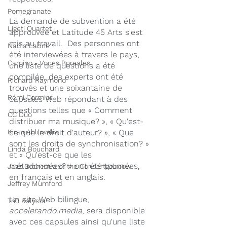
Pomegranate
La demande de subvention a été 
Ligeti Quartet
approuvée et Latitude 45 Arts s'est 
mis au travail.  Des personnes ont 
Nadia Labrie
été interviewées à travers le pays, 
Camino - Voces Boreales
une liste de questions a été 
compilée, des experts ont été 
Richard Raymond
trouvés et une soixantaine de 
Rémi Cormier
capsules Web répondant à des 
questions telles que « Comment 
CC Duo
distribuer ma musique? », « Qu'est-
Kiran Ahluwalia
ce que le droit d'auteur? », « Que 
sont les droits de synchronisation? » 
Linda Bouchard
et « Qu'est-ce que les 
métadonnées? » ont été tournées, 
Jazz Orchestra of the Concertgebouw
en français et en anglais.
Jeffrey Mumford
Un site Web bilingue, 
Trio Kalysta
accelerando.media
, sera disponible 
avec ces capsules ainsi qu'une liste 