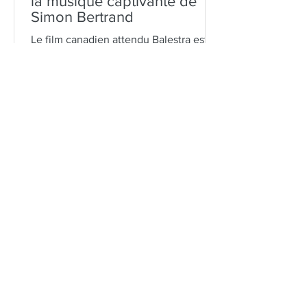
la musique captivante de
Simon Bertrand
Le film canadien attendu Balestra est
maintenant dans les salles de cinéma,
captivant le public avec son histoire
intense et ses images...
27 sept. 2023
1 min de lecture