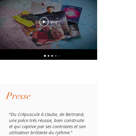
Oeuvres sélectionnées
Voir
Demande de réservation
Presse
“
Du Crépuscule à L’aube, de Bertrand,
une pièce très réussie, bien construite
et qui captive par ses contrastes et son
utilisation brillante du rythme
.”