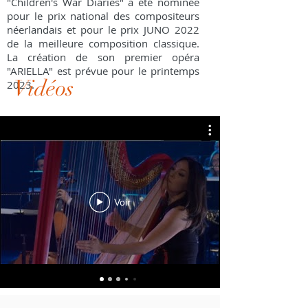
"Children's War Diaries" a été nominée
pour le prix national des compositeurs
néerlandais et pour le prix JUNO 2022
de la meilleure composition classique.
La création de son premier opéra
"ARIELLA" est prévue pour le printemps
Vidéos
2023.
Biographie
Photos
CV (EN)
Voir
Centre de musique cannadienne
Demande de réservation