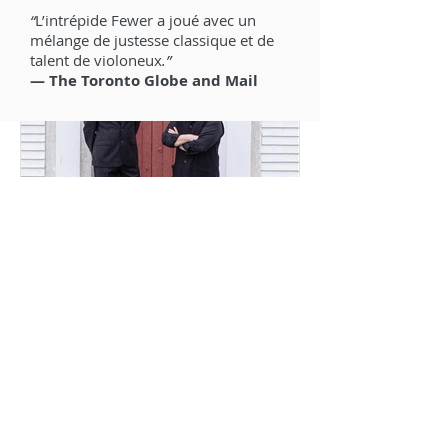
“
L’intrépide Fewer a joué avec un
mélange de justesse classique et de
talent de violoneux
.”
— The Toronto Globe and Mail
8 déc. 2020
1 min de lecture
Vivaldi Manchester Sonatas,
recommandé par Ludwig
Van Toronto