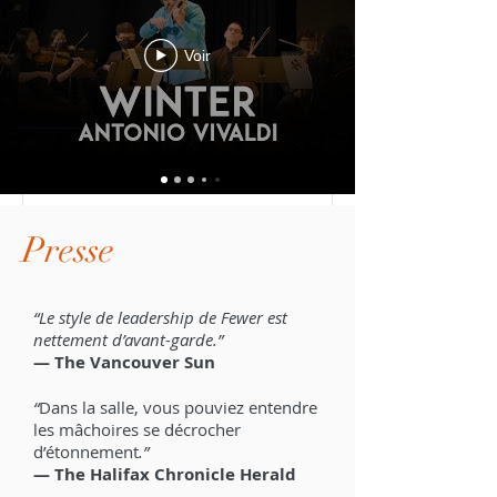
Voir
1 juil. 2021
2 min de lecture
Presse
Latitude 45 Arts à l'honneur
cet été au Ottawa
Chamberfest!
“Le style de leadership de Fewer est
nettement d’avant-garde.”
Plusieurs des artistes de Latitude 45
— The Vancouver Sun
participeront à l'édition 2021 du Ottawa
“
Dans la salle, vous pouviez entendre
Chamber Fest 2021 dont Infusion
les mâchoires se décrocher
Baroque, collectif9, Mark...
d’étonnement
.”
— The Halifax Chronicle Herald