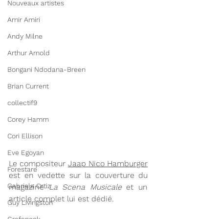
Nouveaux artistes
Amir Amiri
Andy Milne
Arthur Arnold
Bongani Ndodana-Breen
Brian Current
collectif9
Corey Hamm
Cori Ellison
Eve Egoyan
Le compositeur 
Jaap Nico Hamburger
Forestare
est en vedette sur la couverture du 
Gabriela Ortiz
magazine 
La Scena Musicale
 et un 
article complet lui est dédié. 
Guy Livingston