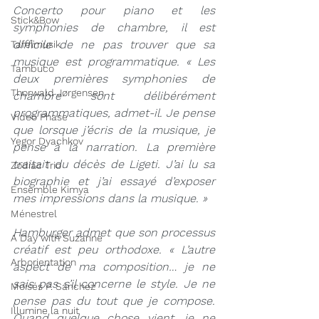
Concerto pour piano et les 
Stick&Bow
symphonies de chambre, il est 
difficile de ne pas trouver que sa 
Tafelmusik
musique est programmatique. « Les 
Tambuco
deux premières symphonies de 
Thorwald Jørgensen
chambre sont délibérément 
programmatiques, admet-il. Je pense 
Video Phase
que lorsque j’écris de la musique, je 
Yegor Dyachkov
pense à la narration. La première 
traitait du décès de Ligeti. J’ai lu sa 
Zodiac Trio
biographie et j’ai essayé d’exposer 
Ensemble Kimya
mes impressions dans la musique. »
Ménestrel
Hamburger admet que son processus 
A Day with Suzanne
créatif est peu orthodoxe. « L’autre 
Arborientation
aspect de ma composition… je ne 
sais pas s’il concerne le style. Je ne 
Moisés P. Sánchez
pense pas du tout que je compose. 
Illumine la nuit
Quand quelque chose vient, je ne 