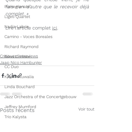
fais rien d’autre que le recevoir déjà 
Pomegranate
complet. »
Ligeti Quartet
Nadia Labrie
Lire l'article complet 
ici
. 
Camino - Voces Boreales
Richard Raymond
Critiques/Interviews
Rémi Cormier
Jaap Nico Hamburger
CC Duo
Kiran Ahluwalia
Linda Bouchard
Jazz Orchestra of the Concertgebouw
Jeffrey Mumford
Voir tout
Posts récents
Trio Kalysta