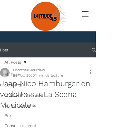
Nouvelles
Post
All Posts
Dorothée Jourdain
All Posts
23 nov. 2020
1 min de lecture
Jaap Nico Hamburger en
Concerts
vedette sur La Scena
Critiques/Interviews
Musicale
Enregistrements
Prix
Conseils d'agent