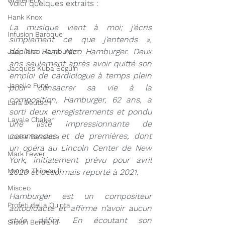
Grafeneck
Voici quelques extraits :
Hank Knox
La musique vient à moi; j’écris 
Infusion Baroque
simplement ce que j’entends », 
déclare Jaap Nico Hamburger. Deux 
Jaap Nico Hamburger
ans seulement après avoir quitté son 
Jacques Kuba Séguin
emploi de cardiologue à temps plein 
Janelle Fung
pour consacrer sa vie à la 
composition, Hamburger, 62 ans, a 
Lara Deutsch
sorti deux enregistrements et pondu 
Layale Chaker
une liste impressionnante de 
commandes et de premières, dont 
Louise Bessette
un opéra au Lincoln Center de New 
Mark Fewer
York, initialement prévu pour avril 
Marina Thibeault
2020 et désormais reporté à 2021.
Misceo
Hamburger est un compositeur 
Profeti della Quinta
autodidacte et affirme n’avoir aucun 
style défini. En écoutant son 
Simon Bertrand