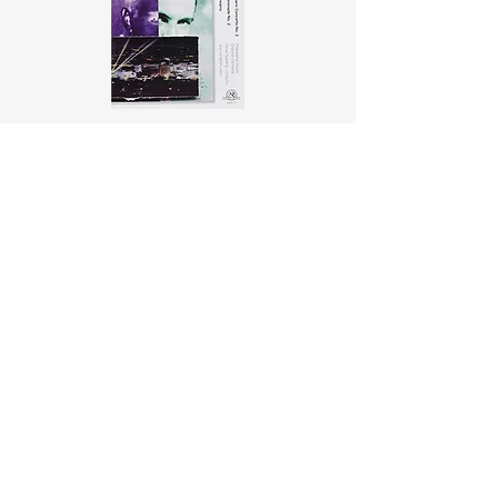
17 févr. 2020
1 min de lecture
Guy Livingston en tournée
avec Rayanne Dupuis dans
un programme signé