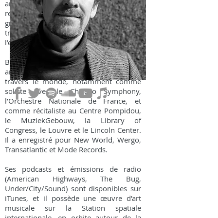
and imagination. Soutenus par une
recherche exhaustive et joués avec
grande virtuosité, ses programmes
transportent le public et transforment
l’espace de concert.
Basé à Paris et à Hague, le pianiste
américain Guy Livingston a joué à
travers le monde, notamment comme
soliste avec le Chicago Symphony,
l’Orchestre Nationale de France, et
comme récitaliste au Centre Pompidou,
le MuziekGebouw, la Library of
Congress, le Louvre et le Lincoln Center.
Il a enregistré pour New World, Wergo,
Transatlantic et Mode Records.
Ses podcasts et émissions de radio
(American Highways, The Bug,
Under/City/Sound) sont disponibles sur
iTunes, et il possède une œuvre d'art
musicale sur la Station spatiale
internationale, en orbite autour de la