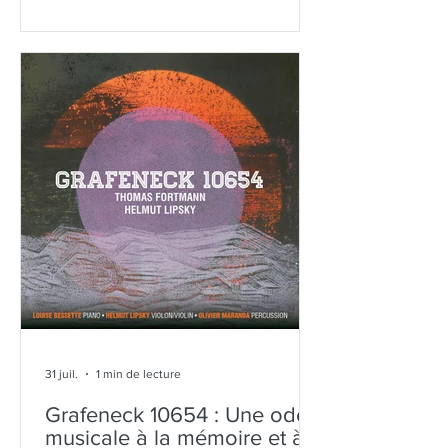
émergents. En août, Richard se joindra
à l'Ocean Music Foundation en tant
qu'éducateur, panéliste et interprète. Il
jouera quatre sonates de Beethoven,
dont la Clair de lune et l'Appassionata,
le 6 août à 19 h, à la Mikowsky Hall de la
Manhattan School of Music. De plus
amples détails et la liste des conc
31 juil.
1 min de lecture
Grafeneck 10654 : Une ode
musicale à la mémoire et à