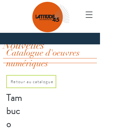
Nouvelles
Catalogue d'oeuvres
numériques
Retour au catalogue
Tam
buc
o