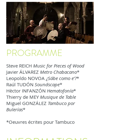
PROGRAMME
Steve REICH
Music for Pieces of Wood
Javier ÁLVAREZ
Metro Chabacano
*
Leopoldo NOVOA
¿Sábe como e’?
*
Raúl TUDÓN
Soundscape
*
Hèctor INFANZÓN
Hematofonía
*
Thierry de MEY
Musique de Table
Miguel GONZÁLEZ
Tambuco por
Bulerías
*
*Oeuvres écrites pour Tambuco