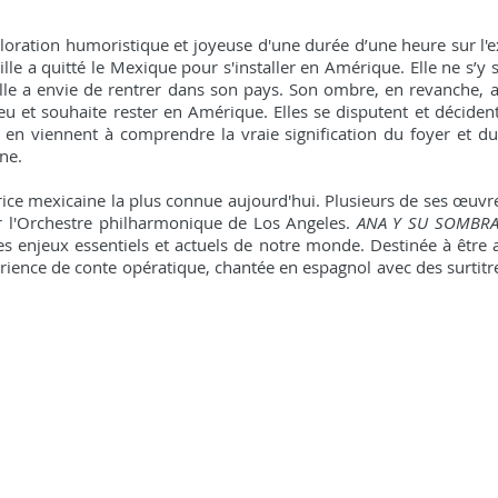
loration humoristique et joyeuse d'une durée d’une heure sur l'
mille a quitté le Mexique pour s'installer en Amérique. Elle ne s’y
lle a envie de rentrer dans son pays. Son ombre, en revanche, 
eu et souhaite rester en Amérique. Elles se disputent et déciden
es en viennent à comprendre la vraie signification du foyer et du
ne.
trice mexicaine la plus connue aujourd'hui. Plusieurs de ses œuv
r l'Orchestre philharmonique de Los Angeles.
ANA Y SU SOMBR
es enjeux essentiels et actuels de notre monde. Destinée à être 
érience de conte opératique, chantée en espagnol avec des surtitre