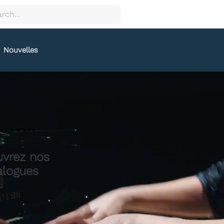
Nouvelles
uveauté
vrez nos
alogues