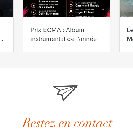
Prix ECMA : Album
L
e
instrumental de l'année
Ma
M
de
cr
Restez en contact