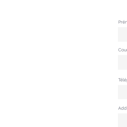
Pré
Cour
Tél
Add