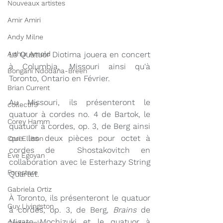
Nouveaux artistes
Amir Amiri
Andy Milne
Arthur Arnold
Le Quatuor Diotima jouera en concert 
à Columbia, Missouri ainsi qu'à 
Bongani Ndodana-Breen
Toronto, Ontario en Février. 
Brian Current
Au Missouri, ils présenteront le 
collectif9
quatuor à cordes no. 4 de Bartok, le 
Corey Hamm
quatuor à cordes, op. 3, de Berg ainsi 
que les deux pièces pour octet à 
Cori Ellison
cordes de  Shostakovitch en 
Eve Egoyan
collaboration avec le Esterhazy String 
Forestare
Quartet. 
Gabriela Ortiz
À Toronto, ils présenteront le quatuor 
Guy Livingston
à cordes, op. 3, de Berg, 
Brains
 de 
Misato Mochizuki
 et le quatuor à 