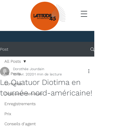
Nouvelles
Post
All Posts
Dorothée Jourdain
All Posts
10 févr. 2020
1 min de lecture
Le Quatuor Diotima en
Concerts
tournée nord-américaine!
Critiques/Interviews
Enregistrements
Prix
Conseils d'agent