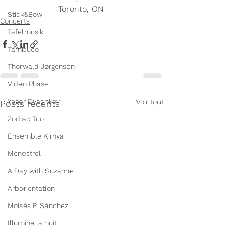
Toronto, ON 
Stick&Bow
Concerts
Tafelmusik
Tambuco
Thorwald Jørgensen
Video Phase
Yegor Dyachkov
Voir tout
Posts récents
Zodiac Trio
Ensemble Kimya
Ménestrel
A Day with Suzanne
Arborientation
Moisés P. Sánchez
Illumine la nuit