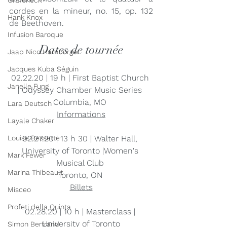
Grafeneck
cordes en la mineur, no. 15, op. 132 
Hank Knox
de Beethoven.
Infusion Baroque
Dates de tournée
Jaap Nico Hamburger
Jacques Kuba Séguin
02.22.20 | 19 h | First Baptist Church 
Janelle Fung
| Odyssey Chamber Music Series 
Columbia, MO 
Lara Deutsch
Info
rmations
Layale Chaker
Louise Bessette
02.27.20 | 13 h 30 | Walter Hall, 
University of Toronto |
Women's 
Mark Fewer
Musical Club
Marina Thibeault
Toronto, ON 
Billets
Misceo
Profeti della Quinta
02.28.20 | 10 h | Masterclass | 
University of Toronto
Simon Bertrand